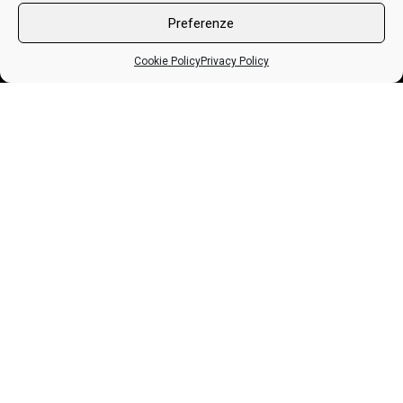
Preferenze
Home page
Cookie Policy
Privacy Policy
About Us
Products
SEDIE
Wheels And Waves Italy: prima edizione al
SGABELLI
lido di Camaiore
TAVOLI
Vibrazioni art-design ha partecipato alla prima
edizione italiana di Wheels And Waves. Scopri
ILLUMINAZIONE
la manifestazione e le Wheels Vibrazioni
CABINETS
esposte, leggi la news.
+
ACCESSORI