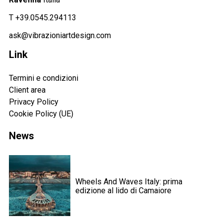
Acconsento all'uso dei miei dati personali per essere
aggiornato sui nuovi arrivi, prodotti in esclusiva e per le finalità
T +39.0545.294113
di marketing diretto correlare ai servizi offerti e ricevere
ask@vibrazioniartdesign.com
proposte in linea con i miei interessi attraverso l'analisi dei
miei precedenti acquisti.
Link
Termini e condizioni
Client area
Privacy Policy
Cookie Policy (UE)
News
Wheels And Waves Italy: prima
edizione al lido di Camaiore