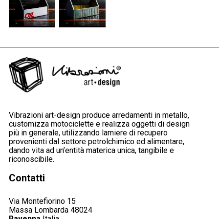
Vibrazioni art-design produce arredamenti in metallo,
customizza motociclette e realizza oggetti di design
più in generale, utilizzando lamiere di recupero
provenienti dal settore petrolchimico ed alimentare,
dando vita ad un’entità materica unica, tangibile e
riconoscibile.
Dichiaro di aver compiuto 14 anni e confermo di aver letto,
Contatti
compreso e di accettare integralmente l’
informativa privacy
.
Autorizzo al trattamento dei miei dati personali secondo
Via Montefiorino 15
Massa Lombarda 48024
quanto previsto nell’informativa.
Ravenna
Italia