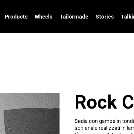
Products
Wheels
Tailormade
Stories
Talk
TAVOLI
ILLUMINAZIONE
Easytable
Pop Lamp
Pitagora
Rugby
Leggero
Nuvola
Prisma
Settanta
Mojave
Astro
Rock C
Block
Sedia con gambe in tondin
schienale realizzati in la