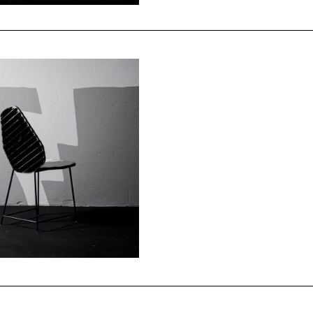
Dichiaro di aver compiuto 
integralmente l’
informativa pri
secondo quanto previsto nell’i
Acconsento all'uso dei miei
prodotti in esclusiva e per le fi
ricevere proposte in linea con i
acquisti.