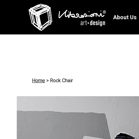
About Us
SEDIE
SGABELLI
Secca
Secco
Shop Now!
Shop Now!
Secca Con Braccioli
Slim
Dora
Elio
Home
>
Rock Chair
Easydora
Dobey
Mecedora
Adorabile
Aria
Easyado
Avio
Riviera
Rock Chair