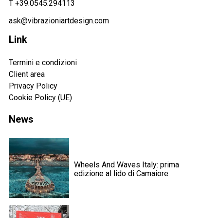
T +39.0545.294113
di marketing diretto correlare ai servizi offerti e ricevere
ask@vibrazioniartdesign.com
proposte in linea con i miei interessi attraverso l'analisi dei
miei precedenti acquisti.
Link
Termini e condizioni
Client area
Privacy Policy
Cookie Policy (UE)
News
Wheels And Waves Italy: prima
edizione al lido di Camaiore