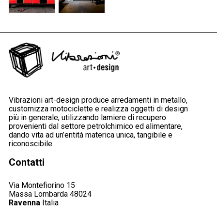
Vibrazioni art-design produce arredamenti in metallo,
customizza motociclette e realizza oggetti di design
più in generale, utilizzando lamiere di recupero
provenienti dal settore petrolchimico ed alimentare,
dando vita ad un’entità materica unica, tangibile e
riconoscibile.
Dichiaro di aver compiuto 14 anni e confermo di aver letto,
Contatti
compreso e di accettare integralmente l’
informativa privacy
.
Autorizzo al trattamento dei miei dati personali secondo
Via Montefiorino 15
Massa Lombarda 48024
quanto previsto nell’informativa.
Ravenna
Italia
Acconsento all'uso dei miei dati personali per essere
aggiornato sui nuovi arrivi, prodotti in esclusiva e per le finalità