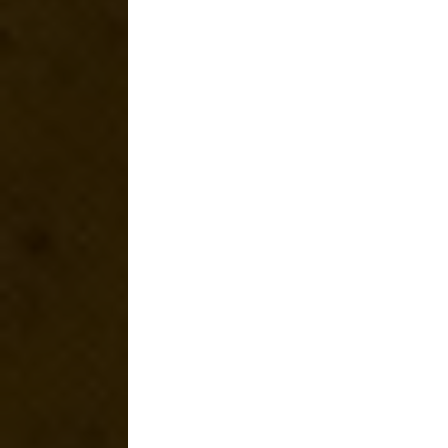
Il design è un
vero bidone