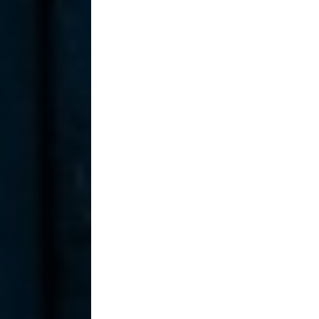
Sedie
Sgabelli
Secca 1556
Secco 1651
560,00
€
560,00
€