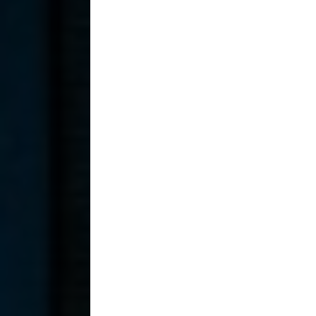
Ogni
ammaccatura
ed ogni
graffio
contribuiscono a forgiare la
personalità
del
materiale,
unico
rispetto ad ogni altro.
Si tratta di opere collocabili tra
arte
e
design
,
rese uniche dalla caratterizzazione dei
materiali che, in quanto recuperati, presentano
variazioni di superficie ricche di memoria e
contenuti.
+
Products