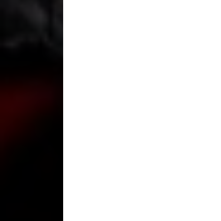
Accessori
+
Wheels