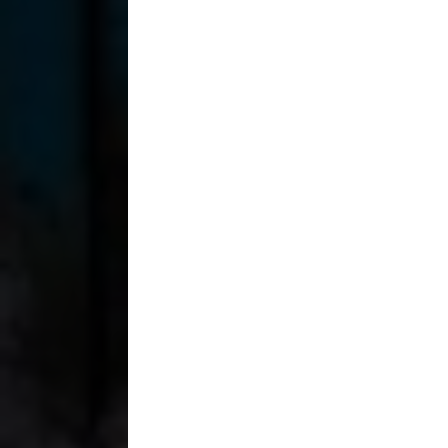
Tavoli
+
Illuminazione
+
Cabinets
+