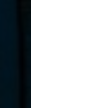
Sedie
+
Sgabelli
+