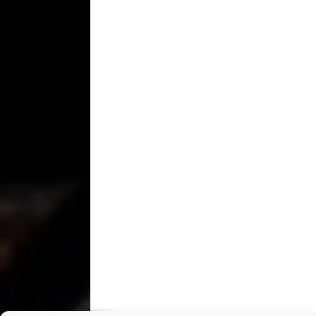
+
Tailormade
+
Stories