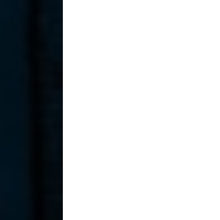
Sedie
Sgabelli
Secca 1546
Secco 1653
560,00
€
560,00
€
About us
Hai mai provato ad osservare la superficie di
un vecchio oggetto ed immaginare tutto il
percorso di vita attraverso gli anni del suo
utilizzo?