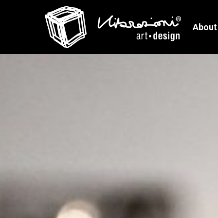
About
SEDIE
SGABELLI
Secca
Secco
Shop Now!
Shop Now!
Secca Con Braccioli
Slim
Dora
Elio
Easydora
Dobey
Mecedora
Adorabile
Aria
Easyado
Avio
Riviera
Rock Chair