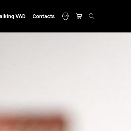
alking VAD
Contacts
CABINETS
ACCESSORI
Yoko
Fonts
Ono
Panorama
Vad House
Petrolhead Toolbox
DIVANO
GT Toolbox
Ciggy Box
Divad