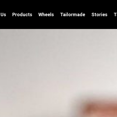
 Us
Products
Wheels
Tailormade
Stories
T
TAVOLI
ILLUMINAZIONE
Easytable
Pop Lamp
Pitagora
Rugby
Leggero
Nuvola
Prisma
Settanta
Mojave
Astro
Block