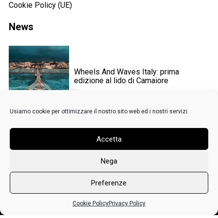
Cookie Policy (UE)
News
Wheels And Waves Italy: prima
edizione al lido di Camaiore
Usiamo cookie per ottimizzare il nostro sito web ed i nostri servizi.
Scarica gratis
il wallpaper VAD.
Salone del Mobile: la parola d’ordine è
Accetta
Cli
sostenibilità
0
Nega
Preferenze
Home page
Cookie Policy
Privacy Policy
La Rievocazione storica del Circuito di
Ospedaletti