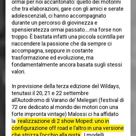
ormai per noi accantonato: quello dei motorini
che tra elaborazioni, gare con gli amici e serate
adolescenziali, ci hanno accompagnato
durante un percorso di giovinezza e
spensieratezza ormai passato….ma forse non
troppo. È bastata infatti una piccola scintilla per
riaccendere la passione che da sempre ci
accompagna, seppure in costante
trasformazione ed evoluzione, ma
fondamentalmente ancora basata sugli stessi
valori.
In previsione della terza edizione del Wildays,
tenutasi il 20, 21 e 22 settembre
all’Autodromo di Varano de’ Melegari (festival di
72 ore dedicato al mondo dei motori con una
forte impronta vintage) Malossi ci ha affidato
la
realizzazione di 2 show Moped: uno in
configurazione off road e l’altro in una versione
che strizza l’occhio alla pista
. I modelli