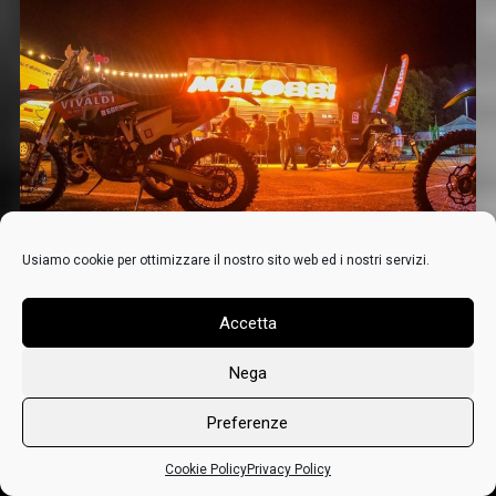
Usiamo cookie per ottimizzare il nostro sito web ed i nostri servizi.
Scarica gratis
il wallpaper VAD.
Accetta
Clicca qui!
0
Nega
Preferenze
Home page
Cookie Policy
Privacy Policy